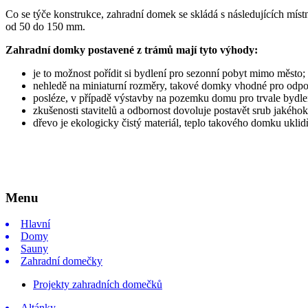
Co se týče konstrukce, zahradní domek se skládá s následujících míst
od 50 do 150 mm.
Zahradní domky postavené z trámů mají tyto výhody:
je to možnost pořídit si bydlení pro sezonní pobyt mimo město;
nehledě na miniaturní rozměry, takové domky vhodné pro odpo
posléze, v případě výstavby na pozemku domu pro trvale bydle
zkušenosti stavitelů a odbornost dovoluje postavět srub jakéhok
dřevo je ekologicky čistý materiál, teplo takového domku ukli
Menu
Hlavní
Domy
Sauny
Zahradní domečky
Projekty zahradních domečků
Altánky