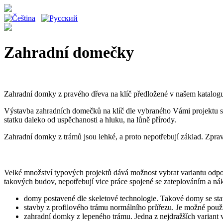
Zahradní domečky
Zahradní domky z pravého dřeva na klíč předložené v našem katalogu, 
Výstavba zahradních domečků na klíč dle vybraného Vámi projektu se
statku daleko od uspěchanosti a hluku, na lůně přírody.
Zahradní domky z trámů jsou lehké, a proto nepotřebují základ. Zp
Velké množství typových projektů dává možnost vybrat variantu odpov
takových budov, nepotřebují vice práce spojené se zateplováním a nák
domy postavené dle skeletové technologie. Takové domy se staví
stavby z profilového trámu normálního průřezu. Je možné pou
zahradní domky z lepeného trámu. Jedna z nejdražších variant 