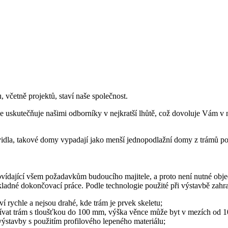
včetně projektů, staví naše společnost.
 uskutečňuje našimi odborníky v nejkratší lhůtě, což dovoluje Vám v
ravidla, takové domy vypadají jako menší jednopodlažní domy z trám
ídající všem požadavkům budoucího majitele, a proto není nutné objed
ladné dokončovací práce. Podle technologie použité při výstavbě zahra
 rychle a nejsou drahé, kde trám je prvek skeletu;
žívat trám s tloušťkou do 100 mm, výška věnce může byt v mezích od 
výstavby s použitím profilového lepeného materiálu;