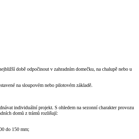
 nejbližší době odpočinout v zahradním domečku, na chalupě nebo u
ů postavené na sloupovém nebo pilotovém základě.
návat individuální projekt. S ohledem na sezonní charakter provozu
dních domů z trámů rozlišují:
100 do 150 mm;