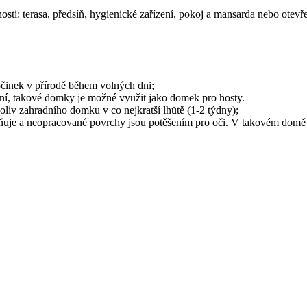
nosti: terasa, předsíň, hygienické zařízení, pokoj a mansarda nebo ot
činek v přírodě během volných dni;
ní, takové domky je možné využit jako domek pro hosty.
oliv zahradního domku v co nejkratší lhůtě (1-2 týdny);
dňuje a neopracované povrchy jsou potěšením pro oči. V takovém domě ž