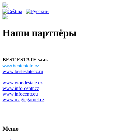
Наши партнёры
BEST ESTATE s.r.o.
www.bestestate.cz
www.bestestatecz.ru
www.woodestate.cz
www.info-centr.cz
www.infocentr.eu
www.magicgarnet.cz
Меню